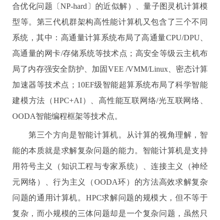
合优化问题〔
NP-hard
〕的近似解）、量子图灵机计算模
型等。第三代机群架构高性能计算机又包含了三个不同
系统，其中：高通量计算系统布局了高通量
CPU/DPU
、
高通量的网卡
/
存储系统等技术点；高安全等级云主机布
局了内存强安全防护、加固
VEE /VMM/Linux
、密态计算
加速器等技术点；
10EF
级智能超算系统布局了科学智能
建模方法（
HPC+AI
）、高性能互联网络
/
光互联网络、
OODA
智能编程框架等技术点。
第三个方向是智能计算机。从计算的视角理解，智
能的本质就是求解复杂问题的能力。智能计算机是支持
用符号主义（知识工程与专家系统）、连接主义（神经
元网络）、行为主义（
OODA
环）的方法高效求解复杂
问题的通用计算机。
HPC
求解问题的规模大，但不等于
复杂，而小规模的三体问题却是一个复杂问题，虽然只