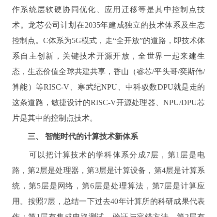
作系统层软硬协同优化、应用迁移等是其中控制点技
术。龙芯公司计划在
2035
年建成独立的技术体系及生态
控制点。
C
体系为
5G
模式，走“全开放”的道路，即技术体
系自主创新，关键技术开源开放，全世界一起来建生
态，生态价值全球共建共享，香山（睿芯
/
平头哥
/
奕斯伟
/
算能）等
RISC-V
、寒武纪
NPU
、中科驭数
DPU
就是走的
这条道路，敏捷设计的
RISC-V
开源处理器、
NPU/DPU
芯
片是其中的控制点技术。
三、
智能时代的计算技术新体系
可以把计算技术的学科体系分成
7
层，第
1
层是电
路，第
2
层是处理器，第
3
层是计算设备，第
4
层是计算系
统，第
5
层是网络，第
6
层是处理算法，第
7
层是计算应
用。按照
7
层，总结一下过去
40
年计算所的科研成果代表
作：第
1
层有集成电路测试、验证与容错方法，第
2
层有