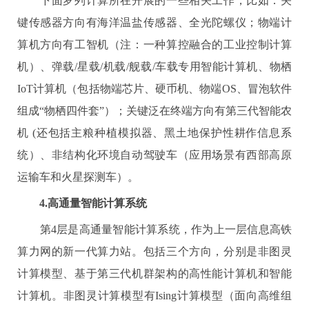
下面罗列计算所在开展的一些相关工作，比如：关
键传感器方向有海洋温盐传感器、全光陀螺仪；物端计
算机方向有工智机（注：一种算控融合的工业控制计算
机）、弹载
/
星载
/
机载
/
舰载
/
车载专用智能计算机、物栖
IoT
计算机（包括物端芯片、硬币机、物端
OS
、冒泡软件
组成“物栖四件套”）；关键泛在终端方向有第三代智能农
机
(
还包括主粮种植模拟器、黑土地保护性耕作信息系
统）、非结构化环境自动驾驶车（应用场景有西部高原
运输车和火星探测车）。
4.
高通量智能计算系统
第
4
层是高通量智能计算系统，作为上一层信息高铁
算力网的新一代算力站。包括三个方向，分别是非图灵
计算模型、基于第三代机群架构的高性能计算机和智能
计算机。非图灵计算模型有
Ising
计算模型（面向高维组