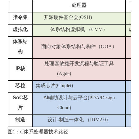
处理器
指令集
开源硬件基金会
(OSH)
虚拟化
体系结构虚拟机 （
CVM
）
虚机
体系结
面向对象体系结构与构件（
OOA
）
面
构
处理器敏捷开发流程与验证工具
IP
核
(Agile)
芯粒
集成芯片
(Chiplet)
SoC
芯
AI
辅助设计与云平台
(PDA/Design
片
Cloud)
制造
设计
-
制造一体化 （
IDM2.0
）
开
图1：C体系处理器技术路径