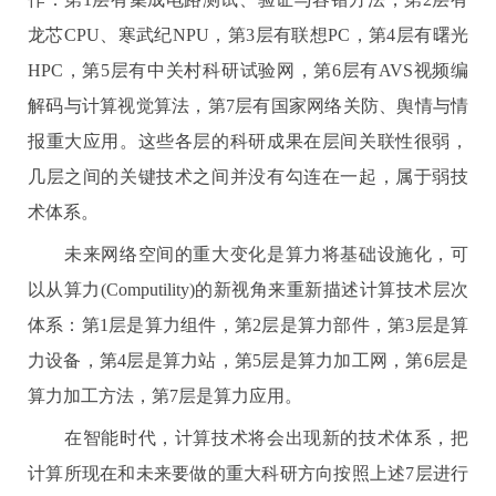
龙芯
CPU
、寒武纪
NPU
，第
3
层有联想
PC
，第
4
层有曙光
HPC
，第
5
层有中关村科研试验网，第
6
层有
AVS
视频编
解码与计算视觉算法，第
7
层有国家网络关防、舆情与情
报重大应用。这些各层的科研成果在层间关联性很弱，
几层之间的关键技术之间并没有勾连在一起，属于弱技
术体系。
未来网络空间的重大变化是算力将基础设施化，可
以从算力
(Computility)
的新视角来重新描述计算技术层次
体系：第
1
层是算力组件，第
2
层是算力部件，第
3
层是算
力设备，第
4
层是算力站，第
5
层是算力加工网，第
6
层是
算力加工方法，第
7
层是算力应用。
在智能时代，计算技术将会出现新的技术体系，把
计算所现在和未来要做的重大科研方向按照上述
7
层进行