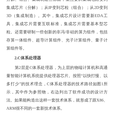
集成芯片（分解）；从
IP
变到芯粒（组合）；从
2D
变到
3D
（集成制造）。其中，集成芯片设计需要新
EDA
工
具，集成芯片需要互联标准，集成芯片需要基本型芯
粒。还需要研制一些创新的非冯
/
非硅的算力组件，包括
存算一体组件、超导计算组件、光子计算组件、量子计
算组件等。
2.
C
体系处理器
第
2
层是
C
体系处理器，为上层的物端计算机和高通
量智能计算机系统提供处理器芯片。按照“以快打慢、以
多打少”的技术理念，
C
体系处理器的技术路径如图
1
所
示，其中作为参照物，右边列出了软件成功的设计方
法。如果能构造出这样一套技术体系，就形成了跟
X86
、
ARM
很不同的一套新技术体系。