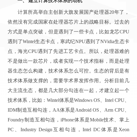
一、
建立计算技术体系的动机
计算所高举自主创新大旗发展国产处理器
20
年了，
依然没有完成国家在处理器芯片上的战略目标。过去的
方式是单点突破，但是遇到了一些卡点，比如龙芯
CPU
遇到了
Wintel
生态卡点，寒武纪
NPU
遇到了
NVidia
生态卡
点，海光
CPU
遇到了先进工艺卡点。所以，处理器难的
不是做出一款芯片，或者实现一个技术指标，而是处理
器生态怎么构建，技术体系怎么可控。生态的背后是有
技术体系做支撑的，需要学术界发挥作用。分析目前几
大主流生态，都是几大部分勾连在一起，才建立起一个
技术体系，比如：
Wintel
体系是
Windows OS
、
Intel CPU
、
IDM
制造互相勾连，
AA
体系是
Android OS
、
Arm CPU
、
Foundry
制造互相勾连，
iPhone
体系是
Mobile
技术、掌上
PC
、
Industry Design
互相勾连，
Intel DC
体系是
Xeon