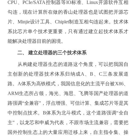
CPU
、
PCIe/SATA
控制器等
IO
标准、
Linux
开源软件互相
勾连，现在计算所在做的香山处理器也是试图把开源芯
片、
Minjie
设计工具、
Chiplet
制造互相勾连起来。技术体
系比芯片单个技术更重要，只有通过建立起技术体系才
能解决处理器目前的困境。
二、
建立处理器的三个技术体系
从构建处理器生态的道路这个角度，可以把我国自
主创新的处理器技术体系归纳成
A
、
B
、
C
三条发展道
路。
A
体系为高铁模式，我国信息化的主流平台被
X86
、
ARM
生态所占领，海光、海思、飞腾等国产处理器的道
路强调“全兼容”，浮点增强、可信计算、集成芯片等是其
中控制点技术。
B
体系为北斗模式，这个道路强调“全自
主”，以龙芯和申威为代表，不跟市场主流兼容，需要把
国外控制生态上的大量应用迁移上来，自主指令集、操