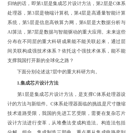
归纳的话，即第
1
层是集成芯片设计方法，第
2
层是
C
体系
处理器，第
3
层是物端计算机，第
4
层是高通量智能计算
系统，第
5
层是信息高铁算力网，第
6
层是大数据分析与
AI
算法，第
7
层是数据与智能驱动的重大应用。未来这些
分布在不同层的重大科研成果能不能关联起来，通过层
间关联构成强技术体系？依托这个强技术体系，能不能
支撑我国打开新的全球化之路？
下面分别论述这
7
层中的重大科研方向。
1.
集成芯片设计方法
第
1
层是集成芯片设计方法，是支撑
C
体系处理器设
计的方法与新组件。
C
体系处理器面临的挑战是尺寸微缩
技术道路受限，我国的先进工艺受限，需要在复杂芯片
设计方法进行变革，从堆叠法变成构造法。构造法包括
分解、组合、集成制造三部曲，重点要从集成电路变到