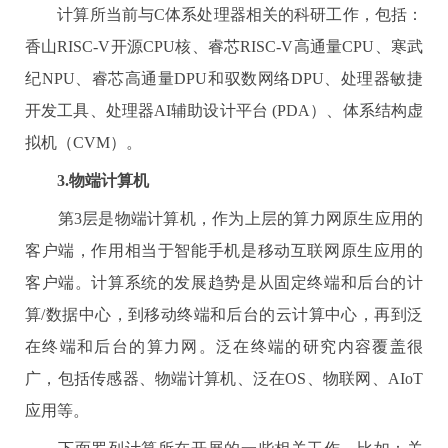
计算所当前与
C
体系处理器相关的科研工作，包括：
香山
RISC-V
开源
CPU
核、睿芯
RISC-V
高通量
CPU
、寒武
纪
NPU
、睿芯高通量
DPU
和驭数网络
DPU
、处理器敏捷
开发工具、处理器
AI
辅助设计平台
(PDA
）、体系结构虚
拟机（
CVM
）。
3.
物端计算机
第
3
层是物端计算机，作为上层的算力网原生应用的
客户端，作用相当于智能手机是移动互联网原生应用的
客户端。计算系统的发展趋势是从固定终端和后台的计
算
/
数据中心，到移动终端和后台的云计算中心，再到泛
在终端和后台的算力网。泛在终端的研究内容覆盖很
广，包括传感器、物端计算机、泛在
OS
、物联网、
AIoT
应用等。