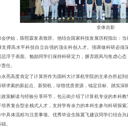
全体合影
班会伊始，陈熙霖发表致辞。他结合国家科技发展历程指出：当
够支撑高水平科技自立自强的顶尖科创人才。强调做科研必须
切忌浮于表面。勉励同学们保持科研定力，摒弃跟风与焦虑心态
年责任。
余永亮高度肯定了计算所作为国科大计算机学院的主承办所起到
科研求索的新起点、新契机，珍惜优质资源，锚定目标、踏实深
在政策解读与经验分享环节，包云岗介绍了计算机专业的本科教
于培养复合型全栈式人才，支持学有余力的本科生参与科研探索
作中具体流程与注意事项。优秀毕业生陈翼飞建议同学们结合兴
基础。