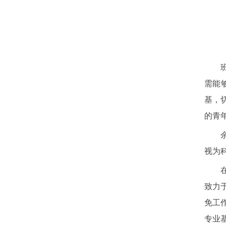
需能
基，
的青
视为
致力
免工
专业