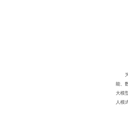
能、
大模
人模