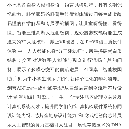
小七‌具备自身人设和身份，语言风格独特，具有长期记
忆能力。科学家奶爸科普手绘智能体通过问答生成适龄
易懂的科学解释和专属手绘插图，让儿童听得懂、看得
懂。‌智能三维高斯人脸画板‌前，观众寥寥数笔就能生成
逼真的3D人脸模型；戴上VR设备，在 ‌ProVR蛋白质设计
体验‌ 中，人人都能化身“分子建筑师”，亲手搭建蛋白质
结构；‌交互对话数字人‌能够与观众进行流畅自然的问
答，展示了多模态交互的前沿进展；‌AI同桌：智能校园
助手‌ 则为中小学生演示了如何获得个性化的学习辅导。
剑穹AI-Flow生成引擎‌实现“从自然语言到全流程芯片设
计”的智能编排引擎 。‌“一生一芯”‌专注培养处理器芯片及
计算机系统人才，提升同学们的“计算机软硬件系统协同
设计能力”和“芯片全链条设计能力”和 ‌寒武纪智能芯片‌展
示人工智能的算力基础引人注目；展现存储技术的 ‌DNA